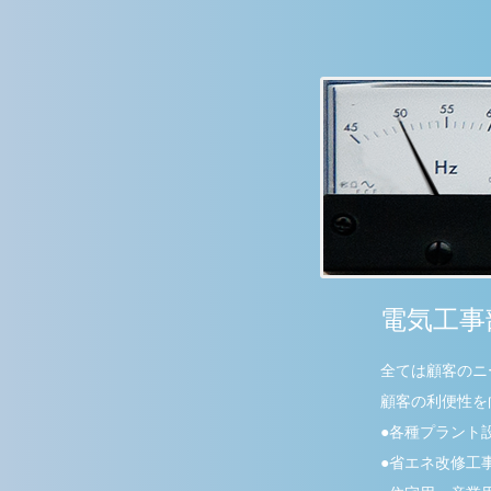
電気工事
全ては顧客のニ
顧客の利便性を
●各種プラント
●省エネ改修工