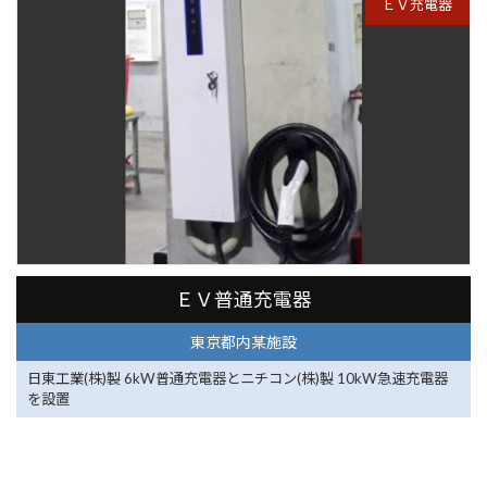
ＥＶ充電器
東京都内某施設
ＥＶ普通充電器
東京都内某施設
日東工業(株)製 6kW普通充電器とニチコン(株)製 10kW急速充電器
を設置