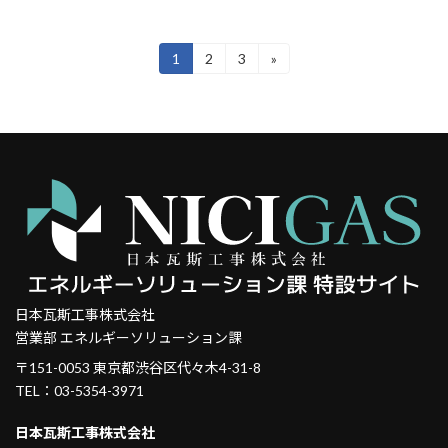
投
1
2
3
»
固
固
固
定
定
定
稿
ペ
ペ
ペ
ー
ー
ー
の
ジ
ジ
ジ
ペ
ー
ジ
送
り
日本瓦斯工事株式会社
営業部 エネルギーソリューション課
〒151-0053 東京都渋谷区代々木4-31-8
TEL：03-5354-3971
日本瓦斯工事株式会社