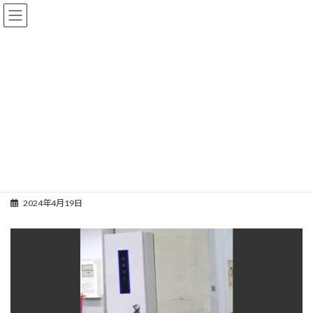
コ
ナ
ン
ビ
テ
ゲ
ン
ー
ツ
シ
へ
ョ
施工事例
ス
ン
キ
に
ッ
移
プ
動
HOME
施工事例
ＥＶ充電器
東京都内某施設
東京都内某施設
2024年4月19日