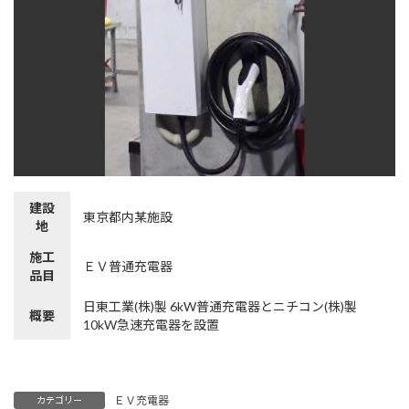
建設
東京都内某施設
地
施工
ＥＶ普通充電器
品目
日東工業(株)製 6kW普通充電器とニチコン(株)製
概要
10kW急速充電器を設置
ＥＶ充電器
カテゴリー