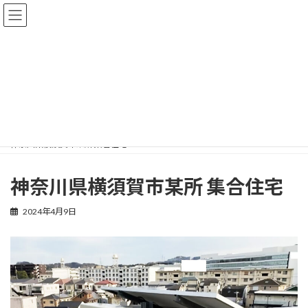
コ
ナ
ン
ビ
テ
ゲ
ン
ー
ツ
シ
へ
ョ
施工事例
ス
ン
キ
に
ッ
移
プ
動
HOME
施工事例
産業用 太陽光発電システム
神奈川県横須賀市某所 集合住宅
神奈川県横須賀市某所 集合住宅
2024年4月9日