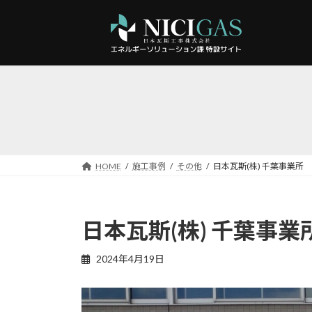
コ
ナ
ン
ビ
テ
ゲ
ン
ー
ツ
シ
へ
ョ
ス
ン
キ
に
ッ
移
プ
動
HOME
施工事例
その他
日本瓦斯(株) 千葉事業所
日本瓦斯(株) 千葉事業
2024年4月19日