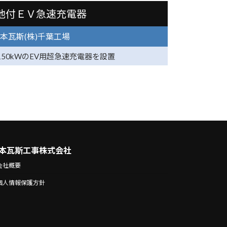
池付ＥＶ急速充電器
本瓦斯(株)千葉工場
150kWのEV用超急速充電器を設置
本瓦斯工事株式会社
会社概要
個人情報保護方針