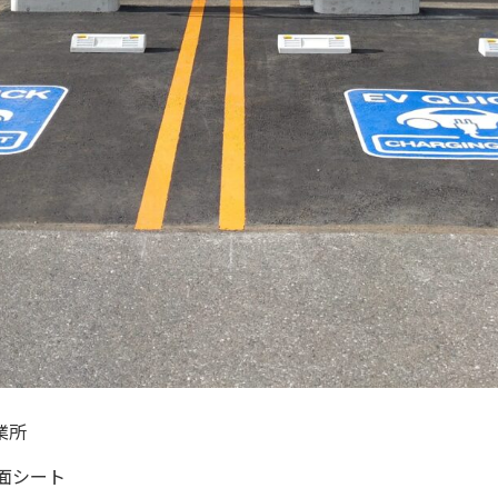
業所
面シート