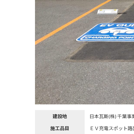
建設地
日本瓦斯(株) 千葉事
施工品目
ＥＶ充電スポット路