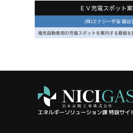
ＥＶ充電スポット案
(株)エナジー宇宙 越
電気自動車用の充電スポットを案内する看板を