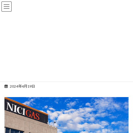
コ
ナ
ン
ビ
テ
ゲ
ン
ー
ツ
シ
へ
ョ
施工事例
ス
ン
キ
に
ッ
移
プ
動
HOME
施工事例
ＥＶ充電器
日本瓦斯(株)千葉工場
日本瓦斯(株)千葉工場
2024年4月19日