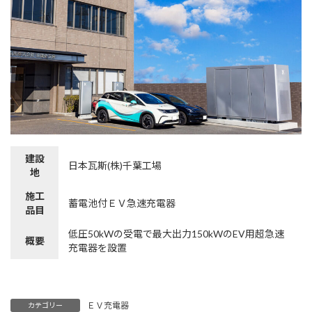
建設
日本瓦斯(株)千葉工場
地
施工
蓄電池付ＥＶ急速充電器
品目
低圧50kWの受電で最大出力150kWのEV用超急速
概要
充電器を設置
ＥＶ充電器
カテゴリー