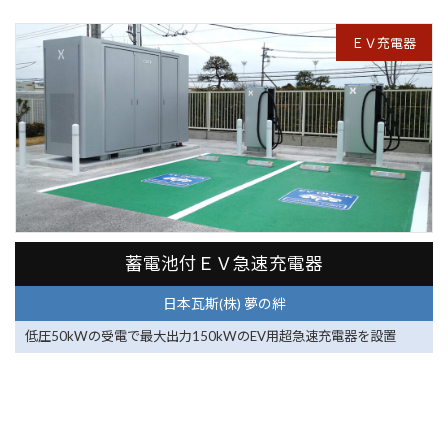
ＥＶ充電器
日本瓦斯(株) 夢の絆
蓄電池付ＥＶ急速充電器
日本瓦斯(株) 夢の絆
低圧50kWの受電で最大出力150kWのEV用超急速充電器を設置